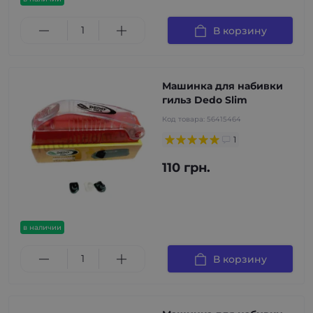
В корзину
Машинка для набивки
гильз Dedo Slim
Код товара:
56415464
1
110 грн.
в наличии
В корзину