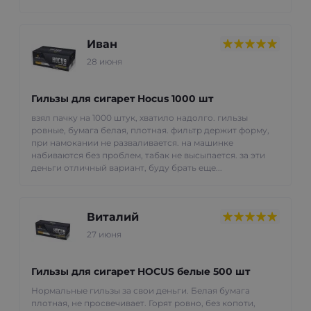
Иван
28 июня
Гильзы для сигарет Hocus 1000 шт
взял пачку на 1000 штук, хватило надолго. гильзы
ровные, бумага белая, плотная. фильтр держит форму,
при намокании не разваливается. на машинке
набиваются без проблем, табак не высыпается. за эти
деньги отличный вариант, буду брать еще...
Виталий
27 июня
Гильзы для сигарет HOCUS белые 500 шт
Нормальные гильзы за свои деньги. Белая бумага
плотная, не просвечивает. Горят ровно, без копоти,