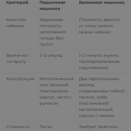
Критерий
Поршневая
Валиковая машинка
машинка
Качество
Идеальная
Плотность зависит
набивки
плотность
от силы сжатия,
наполнения
нужны навыки
гильзы без
пустот
Время на 1
2–5 секунд
1–2 минуты (нужно
сигарету
последовательное
скручивание)
Конструкция
Металлический
Два параллельных
или прочный
валика,
пластиковый
соединенных гибкой
корпус, часто с
лентой, либо
рычагом
пластиковый/
металлический
корпус с пазами
Сложность
Легко
Требует практики