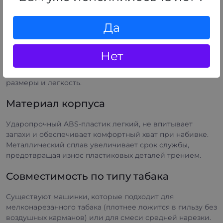
мм. Такая машинка позволяет сделать сигарету более
тонкой и экономичной по расходу табака.
Да
Габариты и вес
Нет
Так как ручное бюджетное устройство для набивки
часто выбирают для путешествий, важны компактные
размеры и легкость.
Материал корпуса
Ударопрочный ABS-пластик легкий, не впитывает
запахи и обеспечивает комфортный хват при набивке.
Металлический сплав увеличивает срок службы,
предотвращая износ пластиковых деталей трением.
Совместимость по типу табака
Существуют машинки, которые подходит для
мелконарезанного табака (плотнее ложится в гильзу без
воздушных карманов) или для смеси средней нарезки.