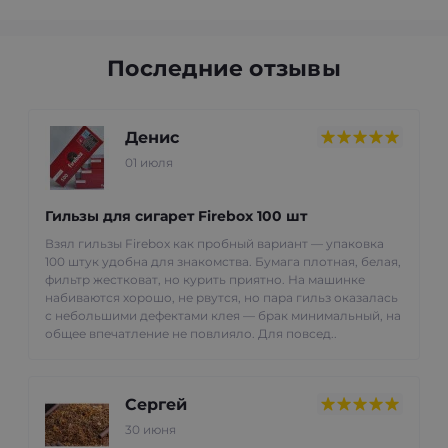
Последние отзывы
Денис
01 июля
Гильзы для сигарет Firebox 100 шт
Взял гильзы Firebox как пробный вариант — упаковка
100 штук удобна для знакомства. Бумага плотная, белая,
фильтр жестковат, но курить приятно. На машинке
набиваются хорошо, не рвутся, но пара гильз оказалась
с небольшими дефектами клея — брак минимальный, на
общее впечатление не повлияло. Для повсед..
Сергей
30 июня