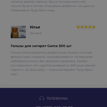
начинку держат хорошо. Вкуса постороннего нет,
только бумага легкая. Упакованы добротно, ни одна не
повреждена. Буду брать еще...
Илья
26 июня
Гильзы для сигарет Gama 500 шт
Гильзы Gama оказались добротными. Бумага плотная,
фильтр сидит надежно, не разваливается. На машинке
набиваются легко, без заломов и разрывов. Запаха
постороннего нет, курится комфортно. 500 штук хватает
надолго. За свою цену — хороший вариант, буду брать
еще...
ТЕЛЕФОНЫ: