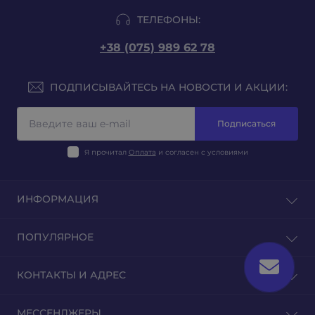
ТЕЛЕФОНЫ:
+38 (075) 989 62 78
ПОДПИСЫВАЙТЕСЬ НА НОВОСТИ И АКЦИИ:
Подписаться
Я прочитал
Оплата
и согласен с условиями
ИНФОРМАЦИЯ
Блог
ПОПУЛЯРНОЕ
Отзывы
Связаться с нами
Табак на развес
КОНТАКТЫ И АДРЕС
Возврат товара
Табак для гильз
Табак для самокруток
г. Киев, ул. Еленовская 23
МЕССЕНДЖЕРЫ