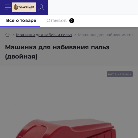
Все о товаре
Отзывов
0
Машинки для набивки гильз
Машинка для набивания гильз
Машинка для набивания гильз
(двойная)
нет в наличии