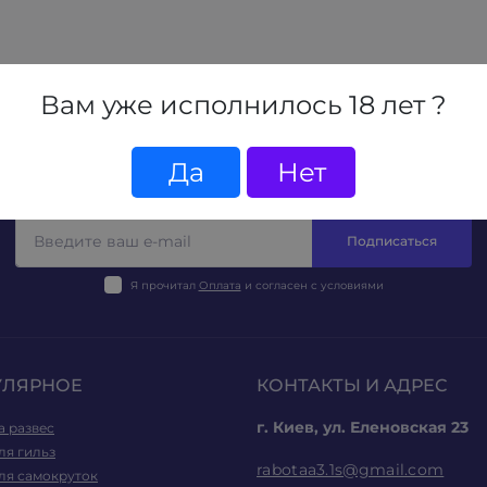
Вам уже исполнилось 18 лет ?
Да
Нет
ПОДПИСЫВАЙТЕСЬ НА НОВОСТИ И АКЦИИ:
Подписаться
Я прочитал
Оплата
и согласен с условиями
УЛЯРНОЕ
КОНТАКТЫ И АДРЕС
г. Киев, ул. Еленовская 23
а развес
ля гильз
rabotaa3.1s@gmail.com
ля самокруток