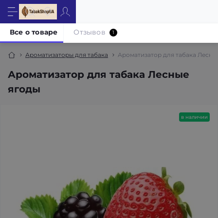
Все о товаре
Отзывов
1
Ароматизаторы для табака
Ароматизатор для табака Лесны
Ароматизатор для табака Лесные
ягоды
в наличии