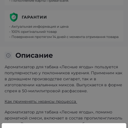
- Пополнение карты ПриватБанк
ГАРАНТИИ
- Актуальная информация и цена
- 100% оригінальний товар
- Повернення протягом 14 дней с момента отримання товара
Описание
Ароматизатор для табака «Лесные ягоды» пользуется
популярностью у поклонников курения. Применим как
в домашнем производстве сигарет, так и в
изготовлении кальянных миксов. Выпускается в форме
спрея в 50-милилитровой расфасовке.
Как применять: нюансы процесса
Ароматизатор для табака «Лесные ягоды», помимо
ароматной смеси, включает в состав пропиленгликоль
и воду. В процессе применения необходимо: