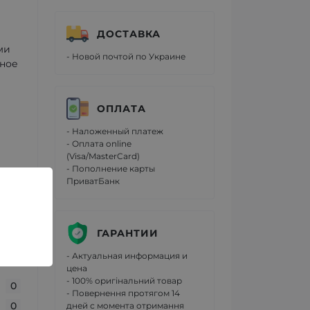
ДОСТАВКА
ми
- Новой почтой по Украине
вное
ОПЛАТА
- Наложенный платеж
- Оплата online
(Visa/MasterCard)
- Пополнение карты
ПриватБанк
ГАРАНТИИ
- Актуальная информация и
цена
- 100% оригінальний товар
0
- Повернення протягом 14
0
дней с момента отримання