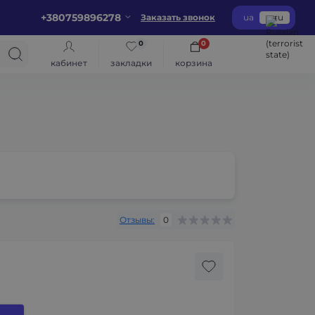
+380759896278
Заказать звонок
ua
ru
0
0
кабинет
закладки
корзина
Отзывы:
0