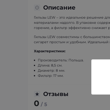
Описание
Гильзы LEW – это идеальное решение для
материалами надолго. В упаковке содер
горение, а фильтр эффективно снижает р
Гильзы LEW совместимы с большинством 
сигарет простым и удобным. Идеальный ва
Характеристики:
Производитель: Польша.
Длина: 8,5 см.
Диаметр: 8 мм.
Фильтр: 17 мм.
Отзывы
0
/ 5