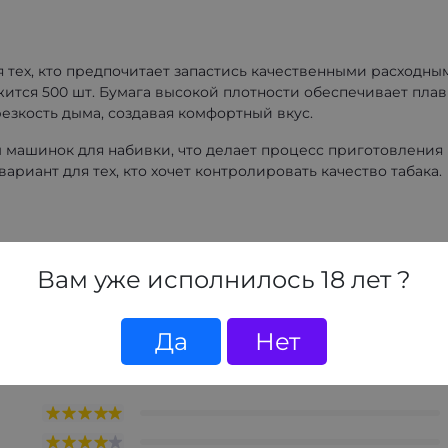
 тех, кто предпочитает запастись качественными расходны
жится 500 шт. Бумага высокой плотности обеспечивает пла
езкость дыма, создавая комфортный вкус.
машинок для набивки, что делает процесс приготовления
риант для тех, кто хочет контролировать качество табака.
Вам уже исполнилось 18 лет ?
Да
Нет