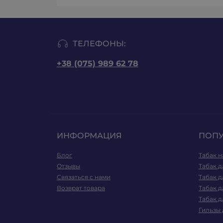
ТЕЛЕФОНЫ:
+38 (075) 989 62 78
ИНФОРМАЦИЯ
ПОП
Блог
Табак н
Отзывы
Табак д
Связаться с нами
Табак д
Возврат товара
Табак д
Табак д
Гильзы 