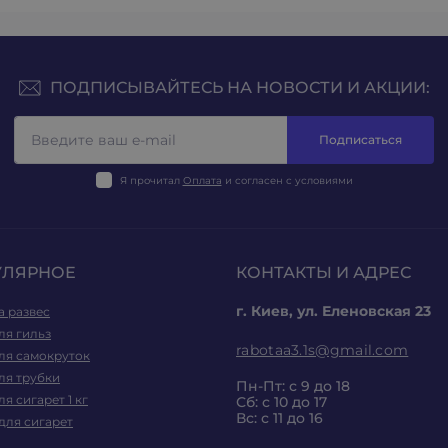
ПОДПИСЫВАЙТЕСЬ НА НОВОСТИ И АКЦИИ:
Подписаться
Я прочитал
Оплата
и согласен с условиями
УЛЯРНОЕ
КОНТАКТЫ И АДРЕС
г. Киев, ул. Еленовская 23
а развес
ля гильз
rabotaa3.1s@gmail.com
ля самокруток
ля трубки
Пн-Пт: с 9 до 18
ля сигарет 1 кг
Сб: с 10 до 17
Вс: с 11 до 16
для сигарет