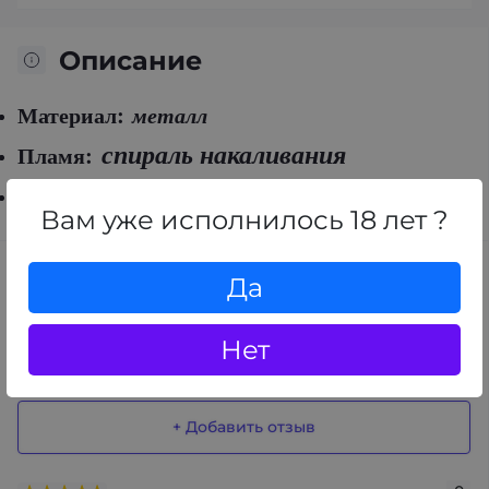
Описание
Материал:
металл
спираль накаливания
Пламя:
:
20 сигарет
Вместимость
Вам уже исполнилось 18 лет ?
Отзывы
Да
0
/ 5
Нет
средний рейтинг товара
+ Добавить отзыв