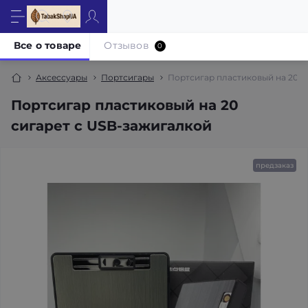
Все о товаре
Отзывов
0
Аксессуары
Портсигары
Портсигар пластиковый на 20 с
Портсигар пластиковый на 20
сигарет с USB-зажигалкой
предзаказ