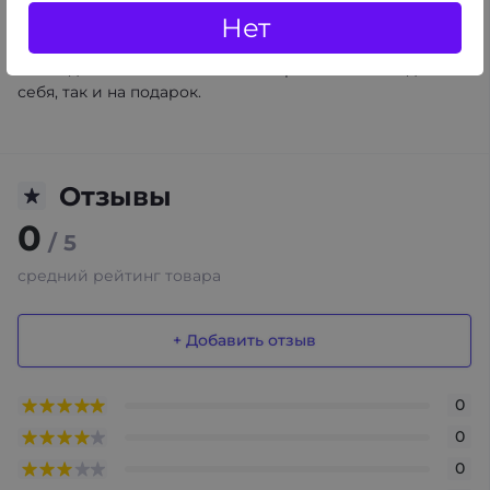
Нет
металлический корпус.
Если вы ищете удобный и практичный портсигар, то
эта модель станет оптимальным решением как для
себя, так и на подарок.
Отзывы
0
/ 5
средний рейтинг товара
+ Добавить отзыв
0
0
0