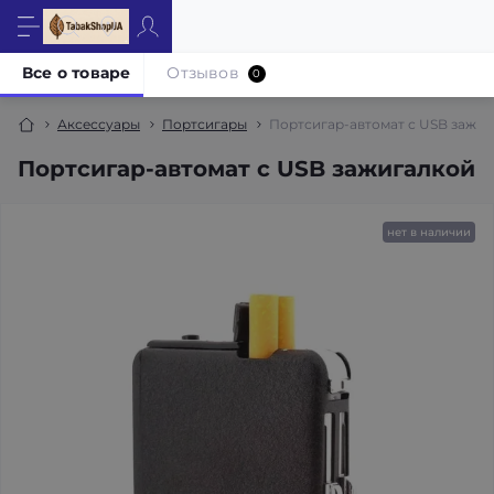
Все о товаре
Отзывов
0
Аксессуары
Портсигары
Портсигар-автомат с USB зажи
Портсигар-автомат с USB зажигалкой
нет в наличии