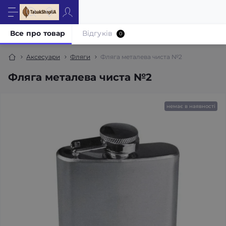
Все про товар
Відгуків
0
Аксесуари
Фляги
Фляга металева чиста №2
Фляга металева чиста №2
немає в наявності