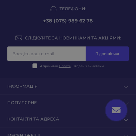
ТЕЛЕФОНИ:
+38 (075) 989 62 78
СЛІДКУЙТЕ ЗА НОВИНКАМИ ТА АКЦІЯМИ:
Підпишіться
Я прочитав
Оплата
і згоден з вимогами
ІНФОРМАЦІЯ
Блог
ПОПУЛЯРНЕ
Відгуки
Зворотній зв'язок
Тютюн на вагу
КОНТАКТИ ТА АДРЕСА
Повернення товару
Тютюн для гільз
Тютюн для самокруток
м. Київ, вул. Оленівська 23
МЕСЕНДЖЕРИ