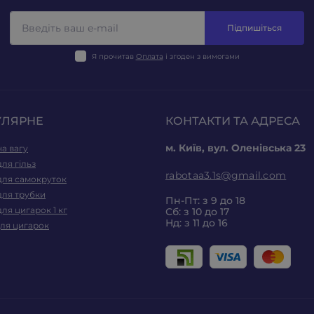
Підпишіться
Я прочитав
Оплата
і згоден з вимогами
УЛЯРНЕ
КОНТАКТИ ТА АДРЕСА
м. Київ, вул. Оленівська 23
а вагу
ля гільз
rabotaa3.1s@gmail.com
для самокруток
для трубки
Пн-Пт: з 9 до 18
ля цигарок 1 кг
Сб: з 10 до 17
Нд: з 11 до 16
для цигарок