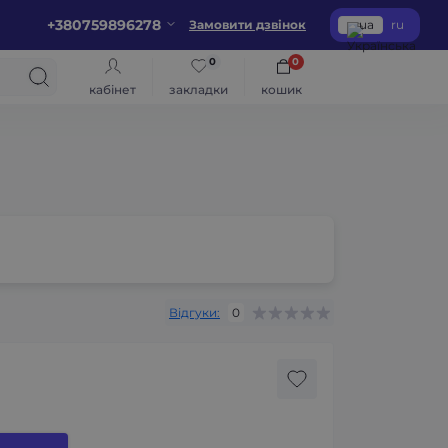
+380759896278
Замовити дзвінок
ua
ru
0
0
кабінет
закладки
кошик
Відгуки:
0