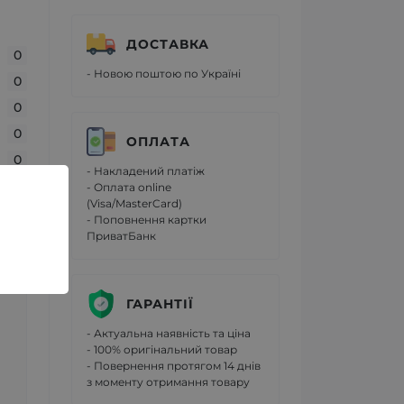
ДОСТАВКА
0
- Новою поштою по Україні
0
0
0
ОПЛАТА
0
- Накладений платіж
- Оплата online
(Visa/MasterCard)
- Поповнення картки
ПриватБанк
ГАРАНТІЇ
- Актуальна наявність та ціна
- 100% оригінальний товар
- Повернення протягом 14 днів
з моменту отримання товару