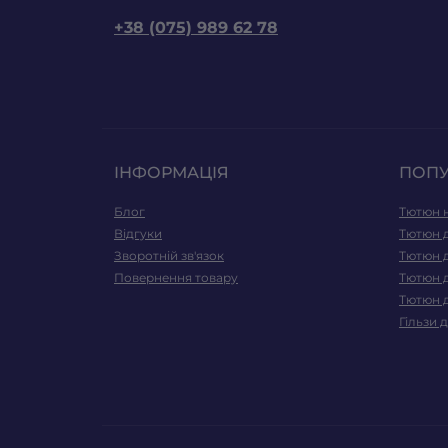
+38 (075) 989 62 78
ІНФОРМАЦІЯ
ПОП
Блог
Тютюн н
Відгуки
Тютюн д
Зворотній зв'язок
Тютюн 
Повернення товару
Тютюн 
Тютюн д
Гільзи 