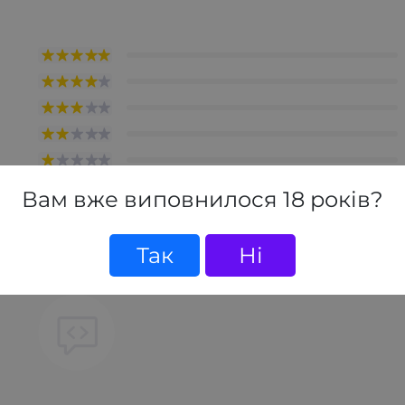
Вам вже виповнилося 18 років?
товар, станьте першим, залиште свій відгук.
Так
Ні