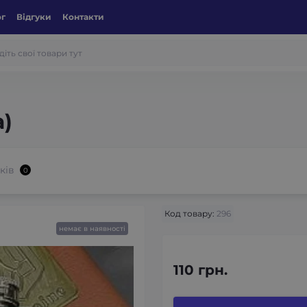
ог
Відгуки
Контакти
а)
ків
0
Код товару:
296
немає в наявності
110 грн.