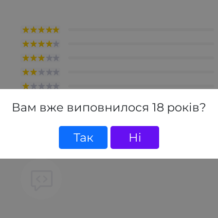
Вам вже виповнилося 18 років?
товар, станьте першим, залиште свій відгук.
Так
Ні