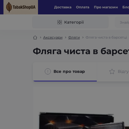
Доставка
Оплата
Про магазин
Бл
Категорії
Аксесуари
Фляги
Фляга чиста в барсетці
Фляга чиста в барсе
Все про товар
Відгу