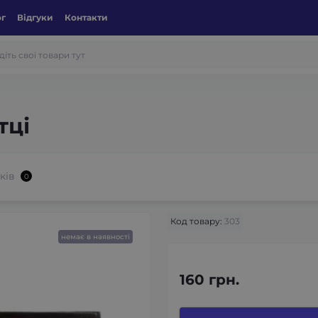
ог
Відгуки
Контакти
тці
ків
0
Код товару:
303
немає в наявності
160 грн.