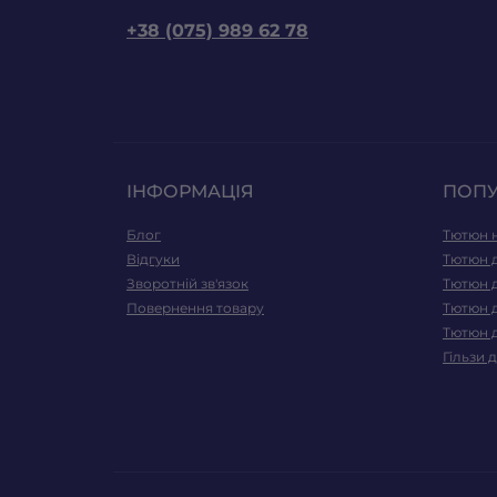
+38 (075) 989 62 78
ІНФОРМАЦІЯ
ПОП
Блог
Тютюн н
Відгуки
Тютюн д
Зворотній зв'язок
Тютюн 
Повернення товару
Тютюн 
Тютюн д
Гільзи 