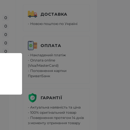
ДОСТАВКА
0
- Новою поштою по Україні
0
0
0
ОПЛАТА
0
- Накладений платіж
- Оплата online
(Visa/MasterCard)
- Поповнення картки
ПриватБанк
ГАРАНТІЇ
- Актуальна наявність та ціна
- 100% оригінальний товар
- Повернення протягом 14 днів
з моменту отримання товару