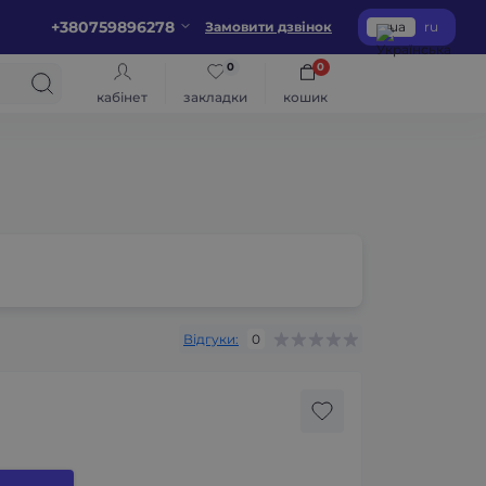
+380759896278
Замовити дзвінок
ua
ru
0
0
кабінет
закладки
кошик
Відгуки:
0