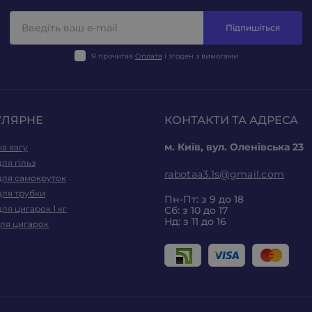
Підпишіться
Я прочитав
Оплата
і згоден з вимогами
УЛЯРНЕ
КОНТАКТИ ТА АДРЕСА
м. Київ, вул. Оленівська 23
а вагу
ля гільз
rabotaa3.1s@gmail.com
для самокруток
для трубки
Пн-Пт: з 9 до 18
ля цигарок 1 кг
Сб: з 10 до 17
Нд: з 11 до 16
для цигарок