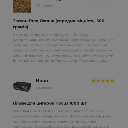
29 червня
Тютюн Голд Лапша (середня міцність, 500
грамів)
Брал эту лапшу для самокруток. По вкусу —
нейтральная, без резкой химии, курится мягко. Начинка
средняя, не пыль, но и не жирный лист — нормально
режется. 500 граммов хватает надолго. За свою цену —
рабочий вариант, если не гнаться за премиум-табаками.
Влажность в норме, не пересушена. Повторю, скор..
Иван
28 червня
Гільзи для цигарок Hocus 1000 шт
взял пачку на 1000 штук, хватило надолго. гильзы
ровные, бумага белая, плотная. фильтр держит форму,
при намокании не разваливается. на машинке
набиваются без проблем, табак не высыпается. за эти