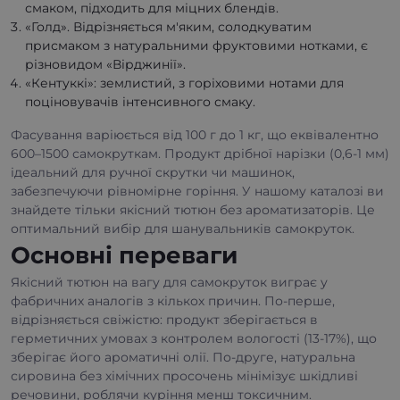
смаком, підходить для міцних блендів.
«Голд». Відрізняється м'яким, солодкуватим
присмаком з натуральними фруктовими нотками, є
різновидом «Вірджинії».
«Кентуккі»: землистий, з горіховими нотами для
поціновувачів інтенсивного смаку.
Фасування варіюється від 100 г до 1 кг, що еквівалентно
600–1500 самокруткам. Продукт дрібної нарізки (0,6-1 мм)
ідеальний для ручної скрутки чи машинок,
забезпечуючи рівномірне горіння. У нашому каталозі ви
знайдете тільки якісний тютюн без ароматизаторів. Це
оптимальний вибір для шанувальників самокруток.
Основні переваги
Якісний тютюн на вагу для самокруток виграє у
фабричних аналогів з кількох причин. По-перше,
відрізняється свіжістю: продукт зберігається в
герметичних умовах з контролем вологості (13-17%), що
зберігає його ароматичні олії. По-друге, натуральна
сировина без хімічних просочень мінімізує шкідливі
речовини, роблячи куріння менш токсичним.