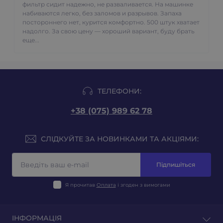
фильтр сидит надежно, не разваливается. На машинке
набиваются легко, без заломов и разрывов. Запаха
постороннего нет, курится комфортно. 500 штук хватает
надолго. За свою цену — хороший вариант, буду брать
еще...
ТЕЛЕФОНИ:
+38 (075) 989 62 78
СЛІДКУЙТЕ ЗА НОВИНКАМИ ТА АКЦІЯМИ:
Підпишіться
Я прочитав
Оплата
і згоден з вимогами
ІНФОРМАЦІЯ