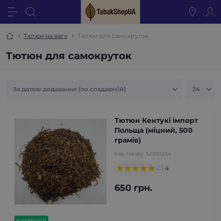
Тютюн на вагу
Тютюн для самокруток
Тютюн для самокруток
Тютюн Кентукі імпорт
Польща (міцний, 500
грамів)
Код товару:
523151234
4
650 грн.
в наявності