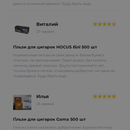
деньги отличный вариант, буду брать еще...
Виталий
27 червня
Гільзи для цигарок HOCUS білі 500 шт
Нормальные гильзы за свои деньги. Белая бумага
плотная, не просвечивает. Горят ровно, без копоти,
начинку держат хорошо. Вкуса постороннего нет,
только бумага легкая. Упакованы добротно, ни одна не
повреждена. Буду брать еще...
Илья
26 червня
Гільзи для цигарок Gama 500 шт
Гильзы Gama оказались добротными. Бумага плотная,