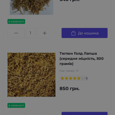
в наявності
До кошика
Тютюн Голд Лапша
(середня міцність, 500
грамів)
Код товару:
13
6
850 грн.
в наявності