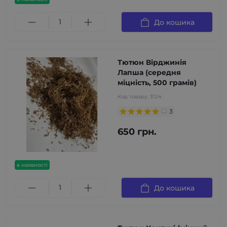
До кошика
Тютюн Вірджинія
Лапша (середня
міцність, 500 грамів)
Код товару:
3124
3
650 грн.
в наявності
До кошика