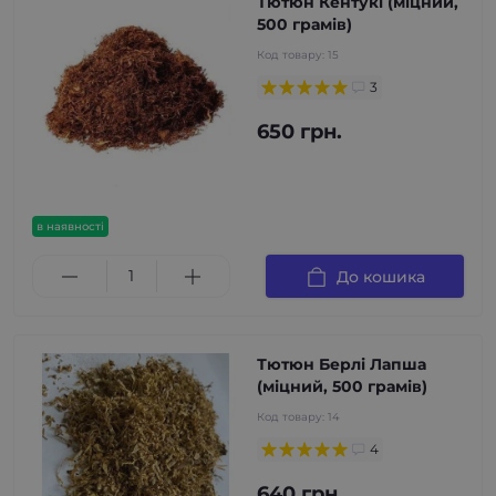
Тютюн Кентукі (міцний,
500 грамів)
Код товару:
15
3
650 грн.
в наявності
До кошика
Тютюн Берлі Лапша
(міцний, 500 грамів)
Код товару:
14
4
640 грн.