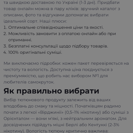
та швидкою доставкою по Україні (1-3 дні). Придбати
товар онлайн можна в пару кліків: зручний каталог з
описами, фото та відгуками допомагає вибрати
ідеальний сорт. Наші плюси:
Оптимальне співвідношення ціни та якості.
Можливість замовити з оплатою онлайн або при
отриманні.
Безплатні консультації щодо підбору товарів.
100% оригінальні суміші.
Ми виключаємо підробки: кожен пакет перевіряється на
чистоту та вологість. Доступна ціна поєднується з
преміумякістю, що робить нас вибором №1 для
любителів самокруток.
Як правильно вибрати
Вибір тютюнового продукту залежить від ваших
вподобань до смаку та міцності. Початківцям радимо
почати з легкої «Вірджинії» (0,5–1% нікотину) або суміші з
Орієнталом — вони м'які, з нейтральним ароматом. Для
досвідчених підійдуть міцні Берлі або Кентуккі (2-3%
нікотину). Вологість тютюну критично важлива: