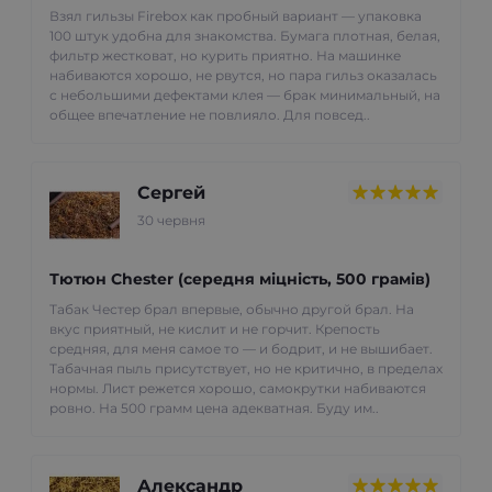
Взял гильзы Firebox как пробный вариант — упаковка
100 штук удобна для знакомства. Бумага плотная, белая,
фильтр жестковат, но курить приятно. На машинке
набиваются хорошо, не рвутся, но пара гильз оказалась
с небольшими дефектами клея — брак минимальный, на
общее впечатление не повлияло. Для повсед..
Сергей
30 червня
Тютюн Chester (середня міцність, 500 грамів)
Табак Честер брал впервые, обычно другой брал. На
вкус приятный, не кислит и не горчит. Крепость
средняя, для меня самое то — и бодрит, и не вышибает.
Табачная пыль присутствует, но не критично, в пределах
нормы. Лист режется хорошо, самокрутки набиваются
ровно. На 500 грамм цена адекватная. Буду им..
Александр