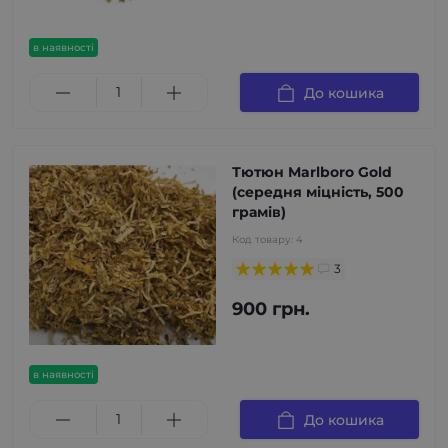
в наявності
До кошика
Тютюн Marlboro Gold
(середня міцність, 500
грамів)
Код товару:
4
3
900 грн.
в наявності
До кошика