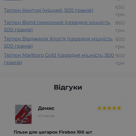
650
Тютюн Кентукі (міцний, 500 грамів)
грн.
Тютюн Bond лимонний (середня міцність,
860
500 грамів)
грн.
Тютюн Вірджинія Хлоп’я (середня міцність,
600
500 грамів)
грн.
Тютюн Marlboro Gold (середня міцність, 500
900
грамів)
грн.
Відгуки
Денис
01 липня
Гільзи для цигарок Firebox 100 шт