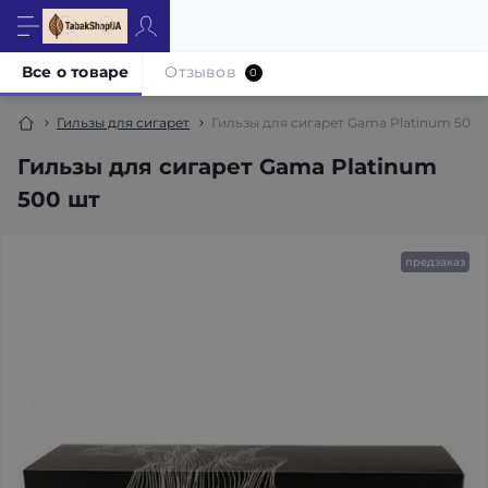
Все о товаре
Отзывов
0
Гильзы для сигарет
Гильзы для сигарет Gama Platinum 500 
Гильзы для сигарет Gama Platinum
500 шт
предзаказ