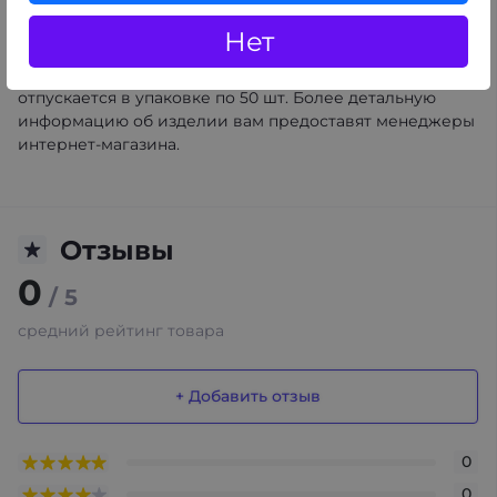
безопасность состава.
В качестве основы для склеивания используется
Нет
арабская камедь. Она имеет природное
происхождение, не содержит канцерогенов. Бумага
отпускается в упаковке по 50 шт. Более детальную
информацию об изделии вам предоставят менеджеры
интернет-магазина.
Отзывы
0
/ 5
средний рейтинг товара
+ Добавить отзыв
0
0