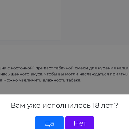
я с косточкой” придаст табачной смеси для курения калья
 насыщенного вкуса, чтобы вы могли наслаждаться приятн
а можно увеличить влажность табака.
распылить жидкость на смесь и оставить настаиваться в
Вам уже исполнилось 18 лет ?
тобы усилить аромат и вкусовых свойства — можно оставить
Да
Нет