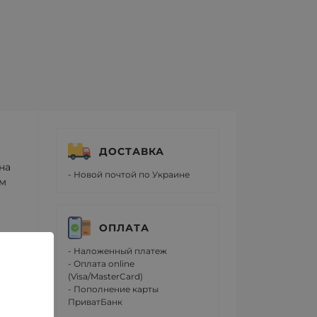
ДОСТАВКА
на
- Новой почтой по Украине
ым
ОПЛАТА
- Наложенный платеж
- Оплата online
(Visa/MasterCard)
- Пополнение карты
ПриватБанк