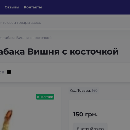
Отзывы
Контакты
я табака Вишня с косточкой
абака Вишня с косточкой
ов
1
Код Товара:
140
в наличии
150 грн.
Быстрый заказ