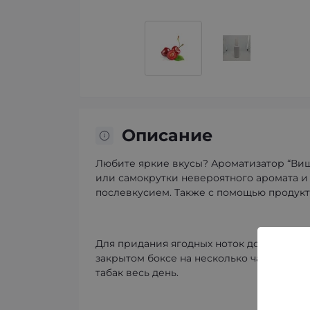
Описание
Любите яркие вкусы? Ароматизатор “Вишн
или самокрутки невероятного аромата и
послевкусием. Также с помощью продукт
Для придания ягодных ноток достаточно 
закрытом боксе на несколько часов. А ч
табак весь день.