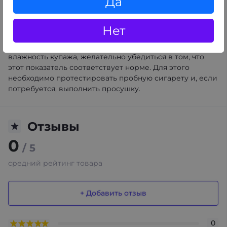
Да
Выдержка. Она нужна для пропитки. Продукт
помещается в закрытую емкость, и находится в
ней на протяжении как минимум 2-3 часов.
Нет
Для полноты эффекта смесь рекомендуется выдержать
один день. Поскольку спрей может влиять на
влажность купажа, желательно убедиться в том, что
этот показатель соответствует норме. Для этого
необходимо протестировать пробную сигарету и, если
потребуется, выполнить просушку.
Отзывы
0
/ 5
средний рейтинг товара
+ Добавить отзыв
0