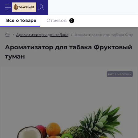
Все о товаре
Отзывов
0
Ароматизаторы для табака
Ароматизатор для табака Фрукт
Ароматизатор для табака Фруктовый
туман
нет в наличии