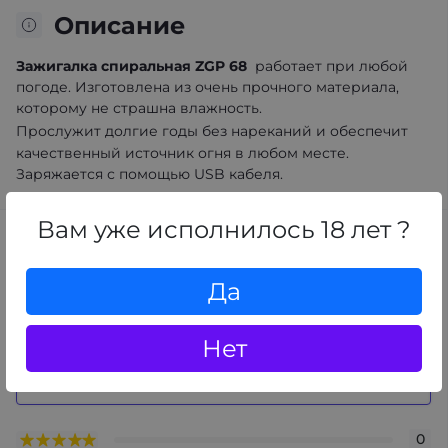
Описание
Зажигалка спиральная ZGP 68
работает при любой
погоде. Изготовлена из очень прочного материала,
которому не страшна влажность.
Прослужит долгие годы без нареканий и обеспечит
качественный источник огня в любом месте.
Заряжается с помощью USB кабеля.
Вам уже исполнилось 18 лет ?
Отзывы
0
Да
/ 5
средний рейтинг товара
Нет
+ Добавить отзыв
0