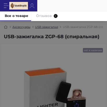
Все о товаре
Отзывов
0
Аксессуары
USB зажигалки
USB-зажигалка ZGP-68 (спир
USB-зажигалка ZGP-68 (спиральная)
нет в наличии