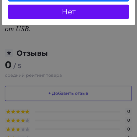
зажигалка не требует заправки газом и
Нет
замены кремня или пьезо. Заряжается
от USB.
Отзывы
0
/ 5
средний рейтинг товара
+ Добавить отзыв
0
0
0