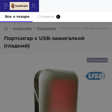
Все о товаре
Отзывов
0
Аксессуары
Портсигары
Портсигар с USB-зажигалкой (г
Портсигар с USB-зажигалкой
(гладкий)
нет в наличии