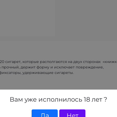
0 сигарет, которые располгаются на двух сторонах «книжк
нь прочный, держит форму и исключает повреждение,
фиксаторы, удерживающие сигареты.
 рассыпаются, а держатся на одном месте. В закрытом вид
места, замок надежно фиксируется. В него интегрирована
Вам уже исполнилось 18 лет ?
я, а газ расходуется экономно. Данный портсигар имеет
 и удобства. И все это в одном аксессуаре.
Да
Нет