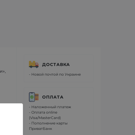
ДОСТАВКА
и»,
- Новой почтой по Украине
ОПЛАТА
е
- Наложенный платеж
- Оплата online
(Visa/MasterCard)
- Пополнение карты
ПриватБанк