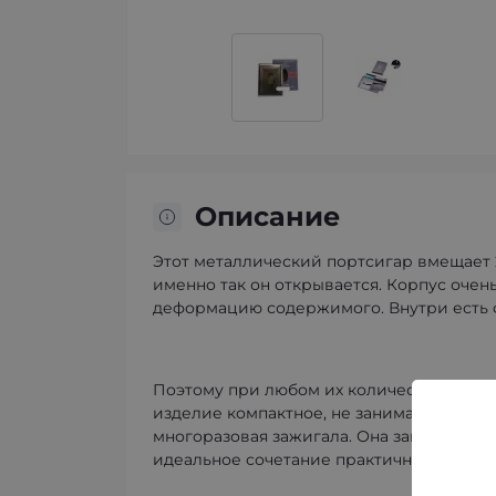
Описание
Этот металлический портсигар вмещает 2
именно так он открывается. Корпус оче
деформацию содержимого. Внутри есть 
Поэтому при любом их количестве они не
изделие компактное, не занимает много 
многоразовая зажигала. Она заправляема
идеальное сочетание практичности, стиля