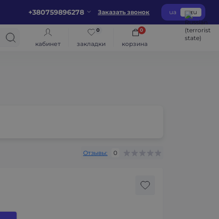
+380759896278
Заказать звонок
ua
ru
0
0
кабинет
закладки
корзина
Отзывы:
0