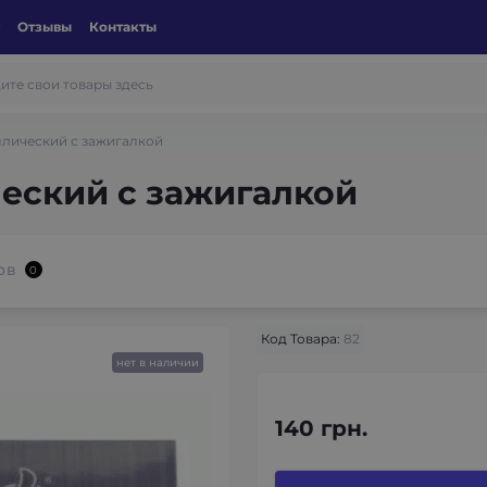
Отзывы
Контакты
ллический с зажигалкой
еский с зажигалкой
ов
0
Код Товара:
82
нет в наличии
140 грн.