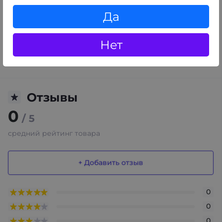
Да
Данный портсигар с автоматической подачей очень
компактный, его можно носить куда угодно. А если
Нет
хотите удивить друзей-курильщиков, то такой
аксессуар станет просто отличным подарком.
Отзывы
0
/ 5
средний рейтинг товара
+ Добавить отзыв
0
0
0