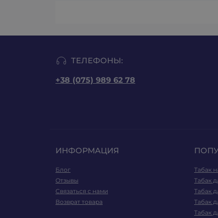
ТЕЛЕФОНЫ:
+38 (075) 989 62 78
ИНФОРМАЦИЯ
ПОП
Блог
Табак н
Отзывы
Табак д
Связаться с нами
Табак д
Возврат товара
Табак д
Табак д