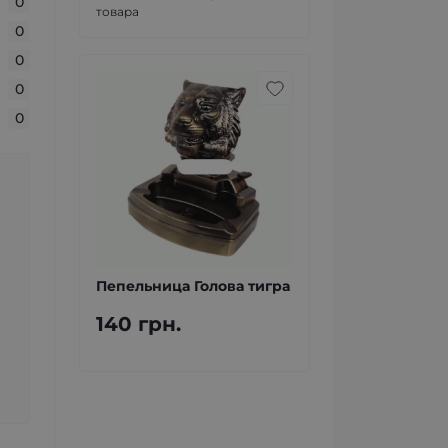
0
товара
0
0
0
0
Пепельница Голова тигра
140 грн.