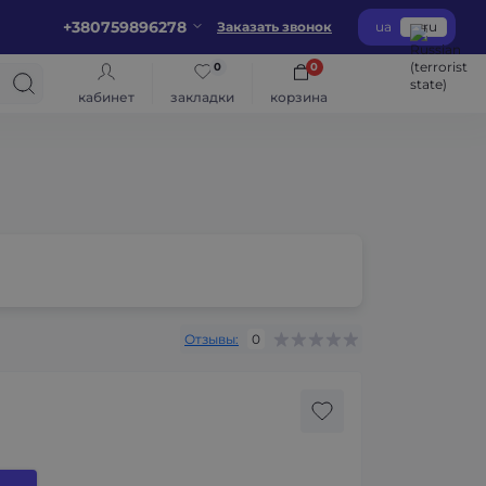
+380759896278
Заказать звонок
ua
ru
0
0
кабинет
закладки
корзина
Отзывы:
0