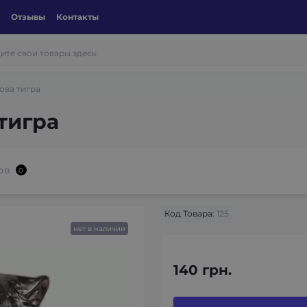
Отзывы
Контакты
ова тигра
тигра
ов
0
Код Товара:
125
нет в наличии
140 грн.