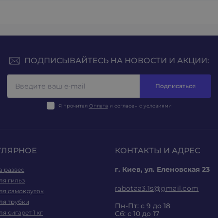
ПОДПИСЫВАЙТЕСЬ НА НОВОСТИ И АКЦИИ:
Подписаться
Я прочитал
Оплата
и согласен с условиями
УЛЯРНОЕ
КОНТАКТЫ И АДРЕС
г. Киев, ул. Еленовская 23
а развес
ля гильз
rabotaa3.1s@gmail.com
ля самокруток
ля трубки
Пн-Пт: с 9 до 18
ля сигарет 1 кг
Сб: с 10 до 17