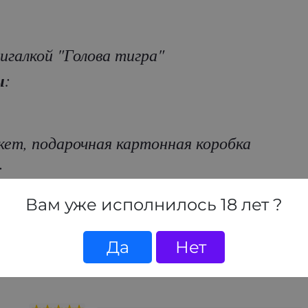
игалкой "Голова тигра"
ы
:
кет, подарочная картонная коробка
:
Вам уже исполнилось 18 лет ?
ический
Да
Нет