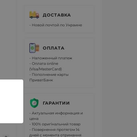
ДОСТАВКА
- Новой почтой по Украине
ОПЛАТА
- Наложенный платеж
- Оплата online
(Visa/MasterCard)
- Пополнение карты
ПриватБанк
ГАРАНТИИ
- Актуальная информация и
цена
- 100% оригінальний товар
- Повернення протягом 14
дней с момента отримання