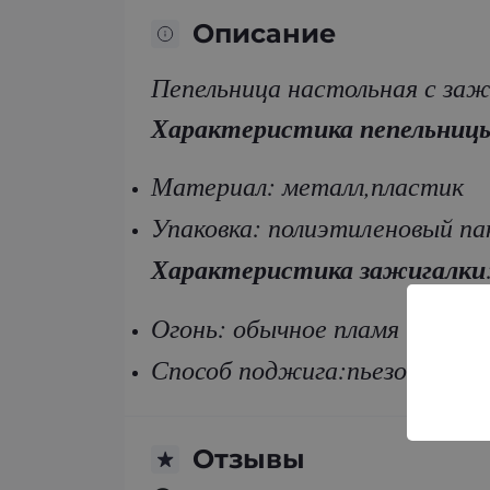
Описание
Пепельница настольная с заж
Характеристика пепельниц
Материал: металл,пластик
Упаковка: полиэтиленовый па
Характеристика зажигалки
Огонь: обычное пламя
Способ поджига:пьезоэлектр
Отзывы