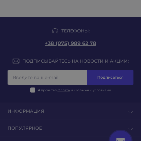
ТЕЛЕФОНЫ:
+38 (075) 989 62 78
ПОДПИСЫВАЙТЕСЬ НА НОВОСТИ И АКЦИИ:
Подписаться
Я прочитал
Оплата
и согласен с условиями
ИНФОРМАЦИЯ
Блог
ПОПУЛЯРНОЕ
Отзывы
Связаться с нами
Табак на развес