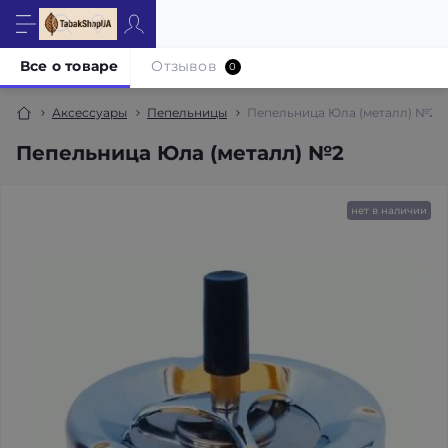
Все о товаре
Отзывов
0
Аксессуары
Пепельницы
Пепельница Юла (металл) №2
Пепельница Юла (металл) №2
нет в наличии