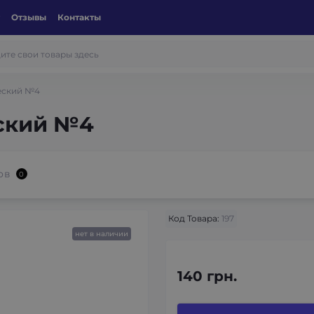
Отзывы
Контакты
еский №4
ский №4
ов
0
Код Товара:
197
нет в наличии
140 грн.