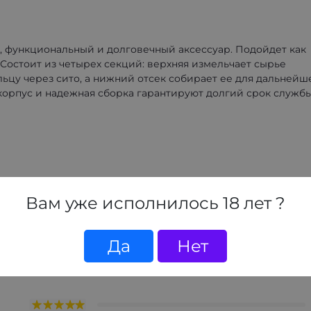
 функциональный и долговечный аксессуар. Подойдет как
 Состоит из четырех секций: верхняя измельчает сырье
ьцу через сито, а нижний отсек собирает ее для дальнейш
орпус и надежная сборка гарантируют долгий срок служб
Вам уже исполнилось 18 лет ?
Да
Нет