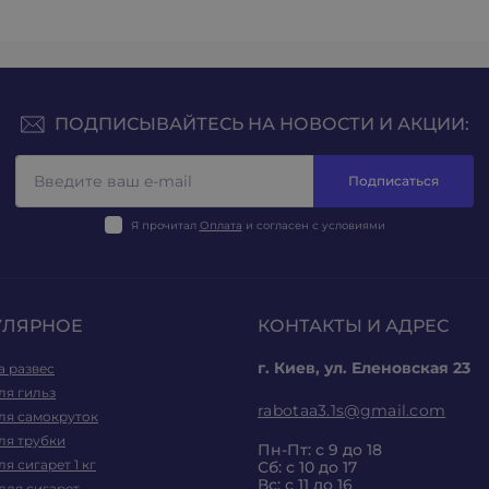
ПОДПИСЫВАЙТЕСЬ НА НОВОСТИ И АКЦИИ:
Подписаться
Я прочитал
Оплата
и согласен с условиями
УЛЯРНОЕ
КОНТАКТЫ И АДРЕС
г. Киев, ул. Еленовская 23
а развес
ля гильз
rabotaa3.1s@gmail.com
ля самокруток
ля трубки
Пн-Пт: с 9 до 18
ля сигарет 1 кг
Сб: с 10 до 17
Вс: с 11 до 16
для сигарет