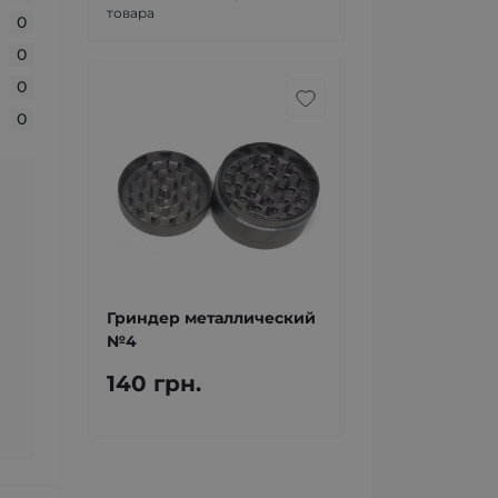
товара
0
0
0
0
Гриндер металлический
№4
140 грн.