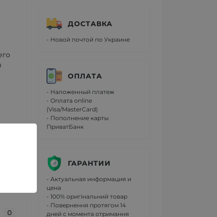
ДОСТАВКА
- Новой почтой по Украине
его
ы
ОПЛАТА
- Наложенный платеж
- Оплата online
(Visa/MasterCard)
- Пополнение карты
ПриватБанк
ГАРАНТИИ
- Актуальная информация и
цена
- 100% оригінальний товар
- Повернення протягом 14
0
дней с момента отримання