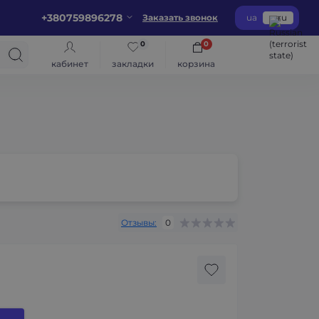
+380759896278
Заказать звонок
ua
ru
0
0
кабинет
закладки
корзина
Отзывы:
0