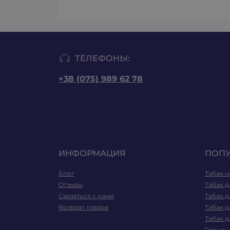
ТЕЛЕФОНЫ:
+38 (075) 989 62 78
ИНФОРМАЦИЯ
ПОП
Блог
Табак н
Отзывы
Табак д
Связаться с нами
Табак д
Возврат товара
Табак д
Табак д
Гильзы 