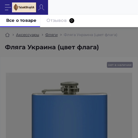
Все о товаре
Отзывов
0
Аксессуары
Фляги
Фляга Украина (цвет флага)
Фляга Украина (цвет флага)
нет в наличии