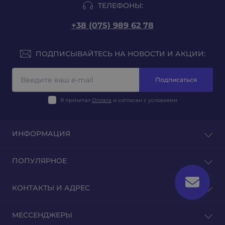
ТЕЛЕФОНЫ:
+38 (075) 989 62 78
ПОДПИСЫВАЙТЕСЬ НА НОВОСТИ И АКЦИИ:
Подписаться
Я прочитал
Оплата
и согласен с условиями
ИНФОРМАЦИЯ
Блог
ПОПУЛЯРНОЕ
Отзывы
Связаться с нами
Табак на развес
КОНТАКТЫ И АДРЕС
Возврат товара
Табак для гильз
Табак для самокруток
г. Киев, ул. Еленовская 23
МЕССЕНДЖЕРЫ
Табак для трубки