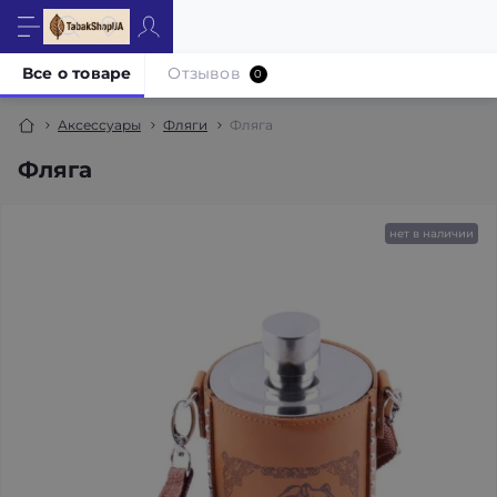
Все о товаре
Отзывов
0
Аксессуары
Фляги
Фляга
Фляга
нет в наличии