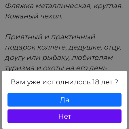
Фляжка металлическая, круглая.
Кожаный чехол.
Приятный и практичный
подарок коллеге, дедушке, отцу,
другу или рыбаку, любителям
туризма и охоты на его день
рождения, 23 февраля.
Вам уже исполнилось 18 лет ?
Подходит для военных,
водителей, туристов, рыбаков и
Да
любителей путешествий.
Нет