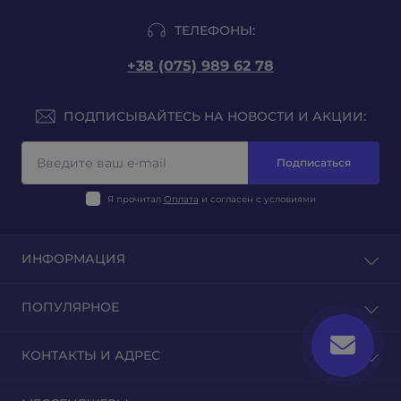
ТЕЛЕФОНЫ:
+38 (075) 989 62 78
ПОДПИСЫВАЙТЕСЬ НА НОВОСТИ И АКЦИИ:
Подписаться
Я прочитал
Оплата
и согласен с условиями
ИНФОРМАЦИЯ
Блог
ПОПУЛЯРНОЕ
Отзывы
Связаться с нами
Табак на развес
КОНТАКТЫ И АДРЕС
Возврат товара
Табак для гильз
Табак для самокруток
г. Киев, ул. Еленовская 23