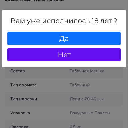
ХАРАКТЕРИСТИКИ ТАБАКА
Аромат при курении
Без лишних запахов
Вам уже исполнилось 18 лет ?
Бренд
Табак
Да
Крепость
Средняя
Нет
Производитель
Турция
Состав
Табачная Мешка
Тип аромата
Табачный
Тип нарезки
Лапша 20-40 мм
Упаковка
Вакуумные Пакеты
Фасовка
0.5 кг