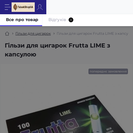
Все про товар
Відгуків
0
Гільзи для цигарок
Гільзи для цигарок Frutta LIME з капсул
Гільзи для цигарок Frutta LIME з
капсулою
попереднє замовлення