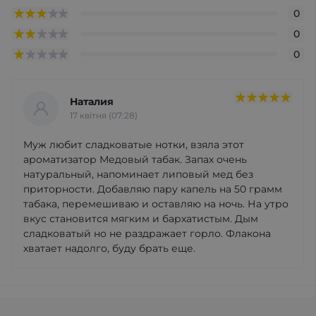
0
0
0
Наталия
17 квітня (07:28)
Муж любит сладковатые нотки, взяла этот
ароматизатор Медовый табак. Запах очень
натуральный, напоминает липовый мед без
приторности. Добавляю пару капель на 50 грамм
табака, перемешиваю и оставляю на ночь. На утро
вкус становится мягким и бархатистым. Дым
сладковатый но не раздражает горло. Флакона
хватает надолго, буду брать еще.