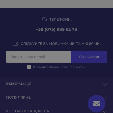
ТЕЛЕФОНИ:
+38 (075) 989 62 78
СЛІДКУЙТЕ ЗА НОВИНКАМИ ТА АКЦІЯМИ:
Підпишіться
Я прочитав
Оплата
і згоден з вимогами
ІНФОРМАЦІЯ
Блог
ПОПУЛЯРНЕ
Відгуки
Зворотній зв'язок
Тютюн на вагу
КОНТАКТИ ТА АДРЕСА
Повернення товару