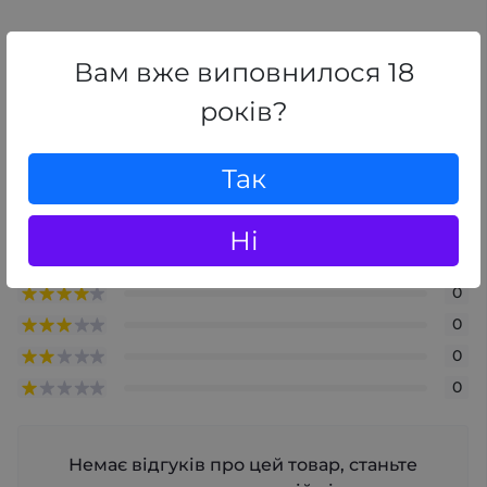
Відгуки
Вам вже виповнилося 18
0
/ 5
років?
середній рейтинг товару
Так
+ Додати відгук
Ні
0
0
0
0
0
Немає відгуків про цей товар, станьте