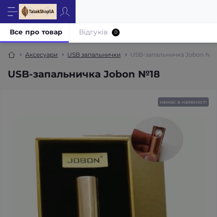
Все про товар
Відгуків
0
Аксесуари
USB запальнички
USB-запальничка Jobon №1
USB-запальничка Jobon №18
немає в наявності