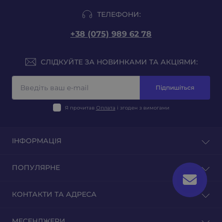
ТЕЛЕФОНИ:
+38 (075) 989 62 78
СЛІДКУЙТЕ ЗА НОВИНКАМИ ТА АКЦІЯМИ:
Підпишіться
Я прочитав
Оплата
і згоден з вимогами
ІНФОРМАЦІЯ
Блог
ПОПУЛЯРНЕ
Відгуки
Зворотній зв'язок
Тютюн на вагу
КОНТАКТИ ТА АДРЕСА
Повернення товару
Тютюн для гільз
Тютюн для самокруток
м. Київ, вул. Оленівська 23
МЕСЕНДЖЕРИ