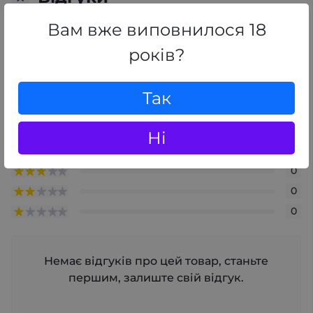
0
/ 5
Вам вже виповнилося 18
середній рейтинг товару
років?
+ Додати відгук
Так
0
Ні
0
0
0
0
Немає відгуків про цей товар, станьте
першим, залиште свій відгук.