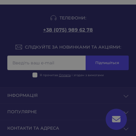
ТЕЛЕФОНИ:
+38 (075) 989 62 78
СЛІДКУЙТЕ ЗА НОВИНКАМИ ТА АКЦІЯМИ:
Підпишіться
Я прочитав
Оплата
і згоден з вимогами
ІНФОРМАЦІЯ
Блог
ПОПУЛЯРНЕ
Відгуки
Зворотній зв'язок
Тютюн на вагу
КОНТАКТИ ТА АДРЕСА
Повернення товару
Тютюн для гільз