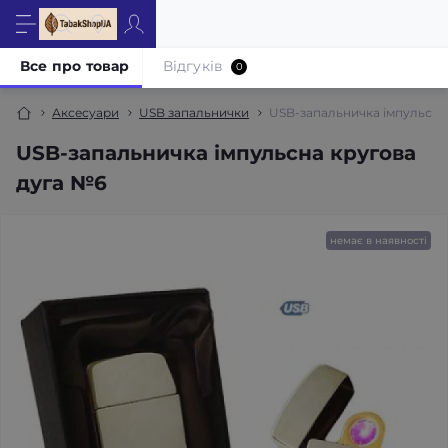
Все про товар
Відгуків
0
Аксесуари
USB запальнички
USB-запальничка імпульсна
USB-запальничка імпульсна кругова
дуга №6
немає в наявності