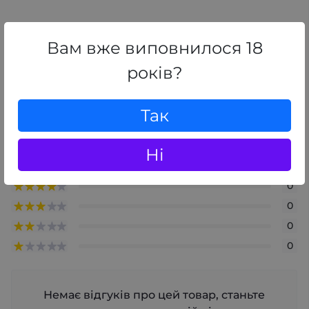
Відгуки
Вам вже виповнилося 18
0
/ 5
років?
середній рейтинг товару
Так
+ Додати відгук
Ні
0
0
0
0
0
Немає відгуків про цей товар, станьте