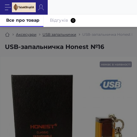
Все про товар
Відгуків
0
Аксесуари
USB запальнички
USB-запальничка Honest №1
USB-запальничка Honest №16
немає в наявності