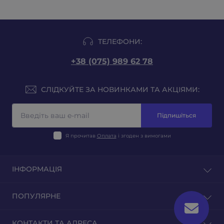
ТЕЛЕФОНИ:
+38 (075) 989 62 78
СЛІДКУЙТЕ ЗА НОВИНКАМИ ТА АКЦІЯМИ:
Підпишіться
Я прочитав
Оплата
і згоден з вимогами
ІНФОРМАЦІЯ
Блог
ПОПУЛЯРНЕ
Відгуки
Зворотній зв'язок
Тютюн на вагу
КОНТАКТИ ТА АДРЕСА