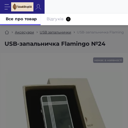
Все про товар
Відгуків
0
Аксесуари
USB запальнички
USB-запальничка Flamingo
USB-запальничка Flamingo №24
немає в наявності