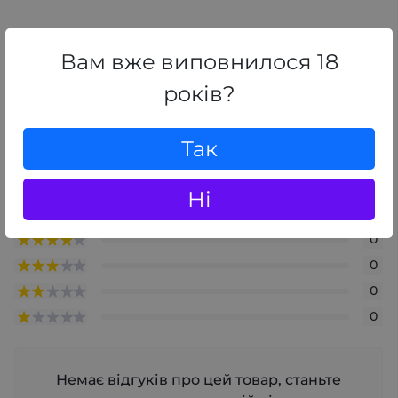
Відгуки
Вам вже виповнилося 18
0
/ 5
років?
середній рейтинг товару
Так
+ Додати відгук
Ні
0
0
0
0
0
Немає відгуків про цей товар, станьте