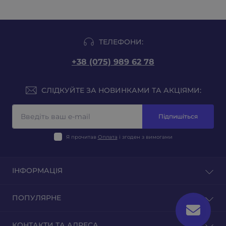
ТЕЛЕФОНИ:
+38 (075) 989 62 78
СЛІДКУЙТЕ ЗА НОВИНКАМИ ТА АКЦІЯМИ:
Підпишіться
Я прочитав
Оплата
і згоден з вимогами
ІНФОРМАЦІЯ
Блог
ПОПУЛЯРНЕ
Відгуки
Зворотній зв'язок
Тютюн на вагу
КОНТАКТИ ТА АДРЕСА