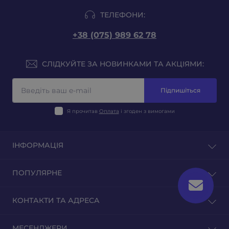
ТЕЛЕФОНИ:
+38 (075) 989 62 78
СЛІДКУЙТЕ ЗА НОВИНКАМИ ТА АКЦІЯМИ:
Підпишіться
Я прочитав
Оплата
і згоден з вимогами
ІНФОРМАЦІЯ
Блог
ПОПУЛЯРНЕ
Відгуки
Зворотній зв'язок
Тютюн на вагу
КОНТАКТИ ТА АДРЕСА
Повернення товару
Тютюн для гільз
Тютюн для самокруток
м. Київ, вул. Оленівська 23
МЕСЕНДЖЕРИ