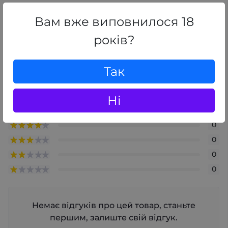
Відгуки
Вам вже виповнилося 18
0
/ 5
років?
середній рейтинг товару
Так
+ Додати відгук
Ні
0
0
0
0
0
Немає відгуків про цей товар, станьте
першим, залиште свій відгук.