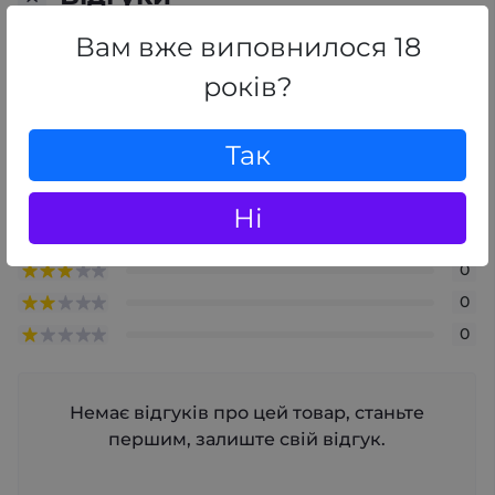
0
/ 5
Вам вже виповнилося 18
середній рейтинг товару
років?
+ Додати відгук
Так
0
Ні
0
0
0
0
Немає відгуків про цей товар, станьте
першим, залиште свій відгук.