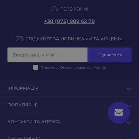
ТЕЛЕФОНИ:
+38 (075) 989 62 78
СЛІДКУЙТЕ ЗА НОВИНКАМИ ТА АКЦІЯМИ:
Підпишіться
Я прочитав
Оплата
і згоден з вимогами
ІНФОРМАЦІЯ
Блог
ПОПУЛЯРНЕ
Відгуки
Зворотній зв'язок
Тютюн на вагу
КОНТАКТИ ТА АДРЕСА
Повернення товару
Тютюн для гільз
Тютюн для самокруток
м. Київ, вул. Оленівська 23
МЕСЕНДЖЕРИ