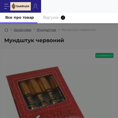
Все про товар
Відгуків
0
Аксесуари
Мундштуки
Мундштук червоний
Мундштук червоний
в наявності