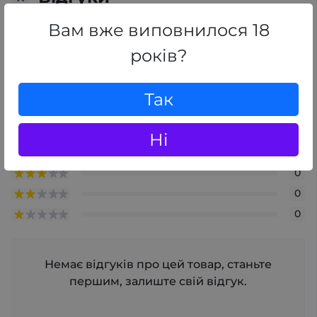
0
/ 5
Вам вже виповнилося 18
середній рейтинг товару
років?
+ Додати відгук
Так
0
Ні
0
0
0
0
Немає відгуків про цей товар, станьте
першим, залиште свій відгук.