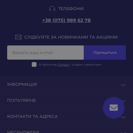
ТЕЛЕФОНИ:
+38 (075) 989 62 78
СЛІДКУЙТЕ ЗА НОВИНКАМИ ТА АКЦІЯМИ:
Підпишіться
Я прочитав
Оплата
і згоден з вимогами
ІНФОРМАЦІЯ
Блог
ПОПУЛЯРНЕ
Відгуки
Зворотній зв'язок
Тютюн на вагу
КОНТАКТИ ТА АДРЕСА
Повернення товару
Тютюн для гільз
Тютюн для самокруток
м. Київ, вул. Оленівська 23
МЕСЕНДЖЕРИ