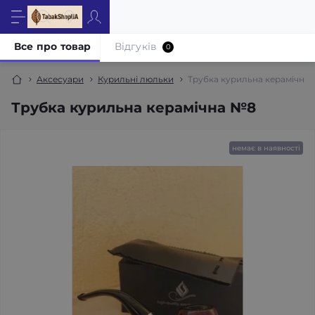
Все про товар
Відгуків
0
Аксесуари
Курильні люльки
Трубка курильна керамічна
Трубка курильна керамічна №8
немає в наявності