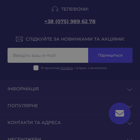
ТЕЛЕФОНИ:
+38 (075) 989 62 78
СЛІДКУЙТЕ ЗА НОВИНКАМИ ТА АКЦІЯМИ:
Підпишіться
Я прочитав
Оплата
і згоден з вимогами
ІНФОРМАЦІЯ
Блог
ПОПУЛЯРНЕ
Відгуки
Зворотній зв'язок
Тютюн на вагу
КОНТАКТИ ТА АДРЕСА
Повернення товару
Тютюн для гільз
Тютюн для самокруток
м. Київ, вул. Оленівська 23
МЕСЕНДЖЕРИ