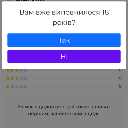
0
/ 5
Вам вже виповнилося 18
середній рейтинг товару
років?
+ Додати відгук
Так
0
Ні
0
0
0
0
Немає відгуків про цей товар, станьте
першим, залиште свій відгук.