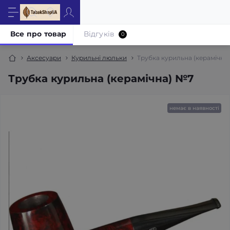
Все про товар
Відгуків
0
Аксесуари
Курильні люльки
Трубка курильна (керамічна
Трубка курильна (керамічна) №7
немає в наявності