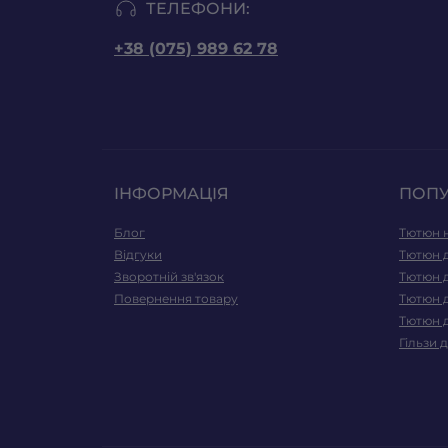
ТЕЛЕФОНИ:
+38 (075) 989 62 78
ІНФОРМАЦІЯ
ПОП
Блог
Тютюн н
Відгуки
Тютюн д
Зворотній зв'язок
Тютюн 
Повернення товару
Тютюн 
Тютюн д
Гільзи 