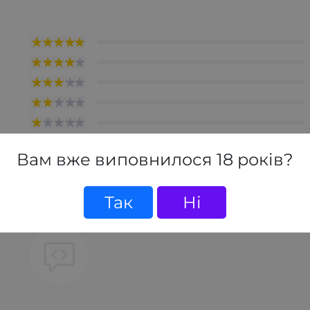
Вам вже виповнилося 18 років?
товар, станьте першим, залиште свій відгук.
Так
Ні