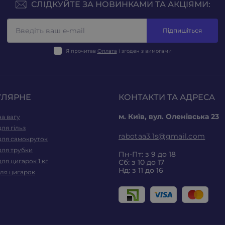
СЛІДКУЙТЕ ЗА НОВИНКАМИ ТА АКЦІЯМИ:
Підпишіться
Я прочитав
Оплата
і згоден з вимогами
УЛЯРНЕ
КОНТАКТИ ТА АДРЕСА
м. Київ, вул. Оленівська 23
а вагу
ля гільз
rabotaa3.1s@gmail.com
для самокруток
для трубки
Пн-Пт: з 9 до 18
ля цигарок 1 кг
Сб: з 10 до 17
Нд: з 11 до 16
для цигарок