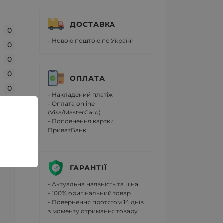
ДОСТАВКА
0
- Новою поштою по Україні
0
0
0
ОПЛАТА
0
- Накладений платіж
- Оплата online
(Visa/MasterCard)
- Поповнення картки
ПриватБанк
ГАРАНТІЇ
- Актуальна наявність та ціна
- 100% оригінальний товар
- Повернення протягом 14 днів
з моменту отримання товару