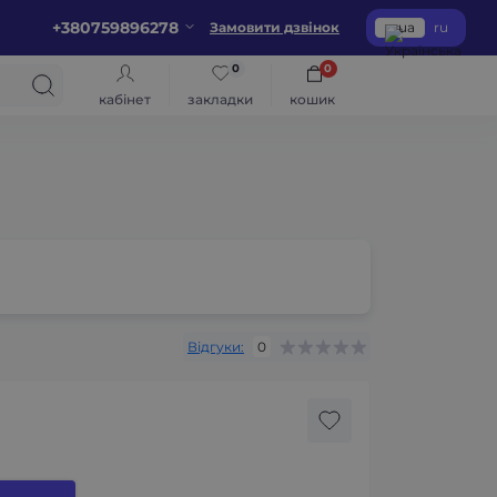
+380759896278
Замовити дзвінок
ua
ru
0
0
кабінет
закладки
кошик
Відгуки:
0