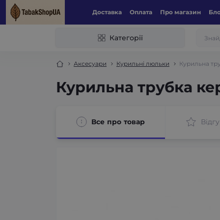
Доставка
Оплата
Про магазин
Бл
Категорії
Аксесуари
Курильні люльки
Курильна тр
Курильна трубка ке
Все про товар
Відгу