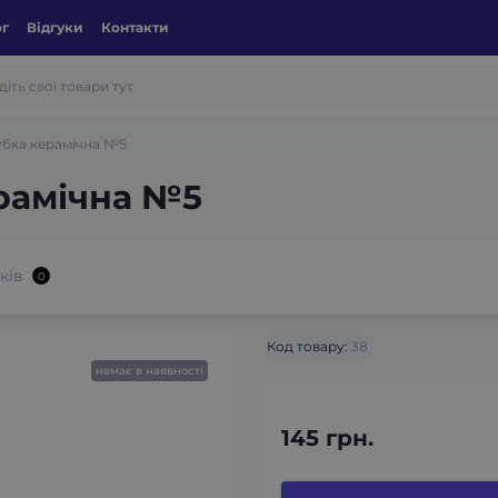
ог
Відгуки
Контакти
убка керамічна №5
рамічна №5
ків
0
Код товару:
38
немає в наявності
145 грн.