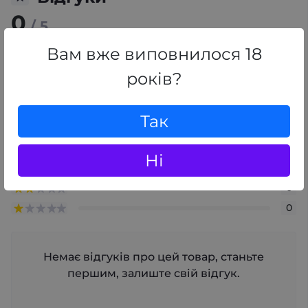
0
/ 5
середній рейтинг товару
Вам вже виповнилося 18
років?
+ Додати відгук
Так
0
0
Ні
0
0
0
Немає відгуків про цей товар, станьте
першим, залиште свій відгук.