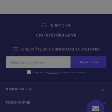
ТЕЛЕФОНИ:
+38 (075) 989 62 78
СЛІДКУЙТЕ ЗА НОВИНКАМИ ТА АКЦІЯМИ:
Підпишіться
Я прочитав
Оплата
і згоден з вимогами
ІНФОРМАЦІЯ
Блог
ПОПУЛЯРНЕ
Відгуки
Зворотній зв'язок