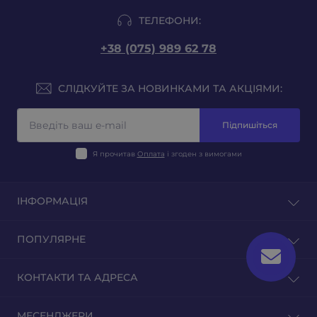
ТЕЛЕФОНИ:
+38 (075) 989 62 78
СЛІДКУЙТЕ ЗА НОВИНКАМИ ТА АКЦІЯМИ:
Підпишіться
Я прочитав
Оплата
і згоден з вимогами
ІНФОРМАЦІЯ
Блог
ПОПУЛЯРНЕ
Відгуки
Зворотній зв'язок
Тютюн на вагу
КОНТАКТИ ТА АДРЕСА
Повернення товару
Тютюн для гільз
Тютюн для самокруток
м. Київ, вул. Оленівська 23
МЕСЕНДЖЕРИ