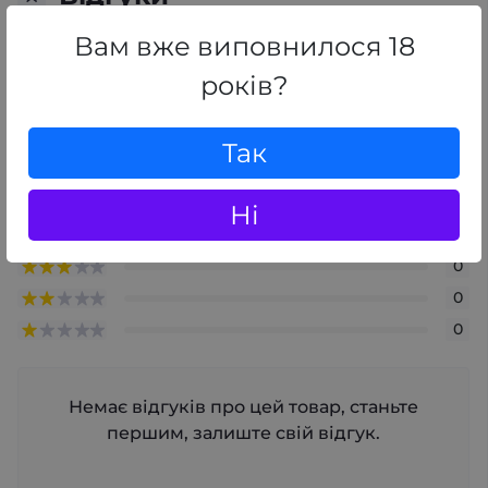
0
/ 5
Вам вже виповнилося 18
середній рейтинг товару
років?
+ Додати відгук
Так
0
Ні
0
0
0
0
Немає відгуків про цей товар, станьте
першим, залиште свій відгук.