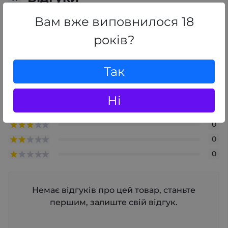
0
/ 5
Вам вже виповнилося 18
середній рейтинг товару
років?
+ Додати відгук
Так
0
Ні
0
0
0
0
Немає відгуків про цей товар, станьте
першим, залиште свій відгук.