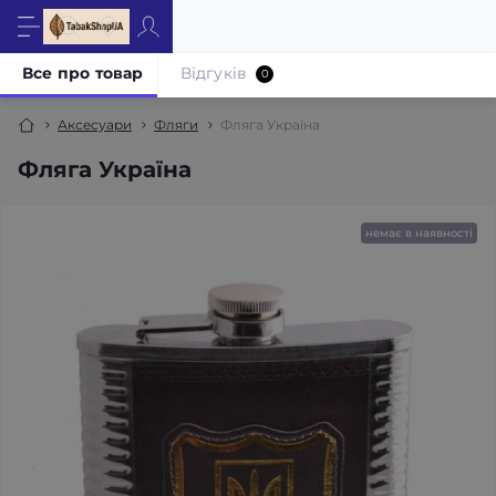
Все про товар
Відгуків
0
Аксесуари
Фляги
Фляга Україна
Фляга Україна
немає в наявності