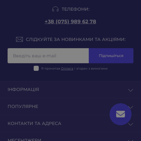
ТЕЛЕФОНИ:
+38 (075) 989 62 78
СЛІДКУЙТЕ ЗА НОВИНКАМИ ТА АКЦІЯМИ:
Підпишіться
Я прочитав
Оплата
і згоден з вимогами
ІНФОРМАЦІЯ
Блог
ПОПУЛЯРНЕ
Відгуки
Зворотній зв'язок
Тютюн на вагу
КОНТАКТИ ТА АДРЕСА
Повернення товару
Тютюн для гільз
Тютюн для самокруток
м. Київ, вул. Оленівська 23
МЕСЕНДЖЕРИ