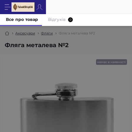
Все про товар
Відгуків
0
Аксесуари
Фляги
Фляга металева №2
Фляга металева №2
немає в наявності