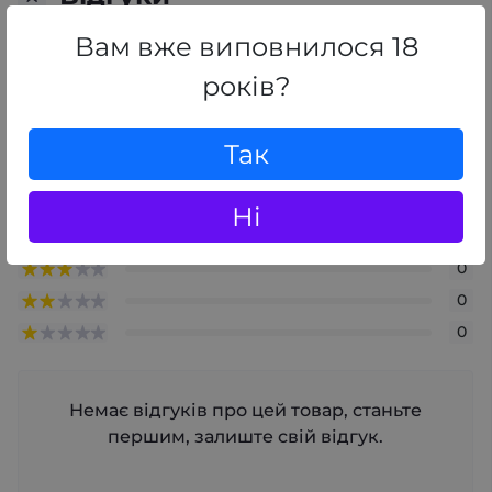
0
/ 5
Вам вже виповнилося 18
середній рейтинг товару
років?
+ Додати відгук
Так
0
Ні
0
0
0
0
Немає відгуків про цей товар, станьте
першим, залиште свій відгук.