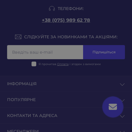
ТЕЛЕФОНИ:
+38 (075) 989 62 78
СЛІДКУЙТЕ ЗА НОВИНКАМИ ТА АКЦІЯМИ:
Підпишіться
Я прочитав
Оплата
і згоден з вимогами
ІНФОРМАЦІЯ
Блог
ПОПУЛЯРНЕ
Відгуки
Зворотній зв'язок
Тютюн на вагу
КОНТАКТИ ТА АДРЕСА
Повернення товару
Тютюн для гільз
Тютюн для самокруток
м. Київ, вул. Оленівська 23
МЕСЕНДЖЕРИ